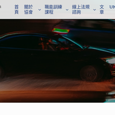
n
首
關於
職能訓練
線上法規
文
U
頁
協會
課程
諮詢
章