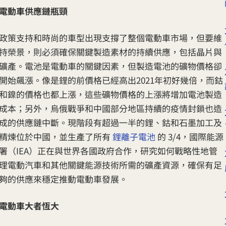
電動車供應鏈瓶頸
政策支持和時尚的車型出現支撐了整個電動車市場，但要維
持榮景，則必須確保關鍵製造素材的持續供應，包括晶片與
礦產。電池是電動車的關鍵因素，但製造電池的礦物價格卻
開始飆漲。像是鋰的前價格已經高出2021年初好幾倍，而鈷
和鎳的價格也都上漲，這些礦物價格的上漲將增加電池製造
成本；另外，烏俄戰爭和中國部分地區持續的疫情封鎖也造
成的供應鏈中斷。現階段有超過一半的鋰、鈷和石墨加工及
精煉位於中國，並生產了所有
鋰離子電池
的 3/4，國際能源
署（IEA）正在與世界各國政府合作，研究如何戰略性地管
理電動汽車和其他關鍵能源技術所需的礦產資源，確保有足
夠的供應來穩定推動電動車發展。
電動車大者恆大