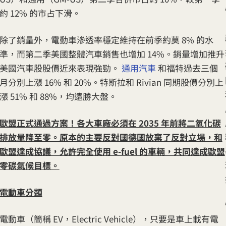
約 12% 的市占下滑。
除了銷量外，電動車滲透率穩定維持在前季約莫 8% 的水
準，而第二季美國整體汽車銷售也增加 14%。銷量增加推升
美國汽車股股價近來表現強勁。
通用汽車
和福特過去三個
月分別上漲 16% 和 20%。特斯拉和 Rivian 同期股價分別上
漲 51% 和 88%，均遠勝大盤。
歐盟正式通過方案！各大車廠必須在 2035 年前將二氧化碳
排放量降至零。原本的主要反對國德國放棄了反對立場，和
歐盟達成協議，允許完全使用 e-fuel 的車輛，共同達成歐盟
零碳氣候目標。
電動車分類
電動車（簡稱 EV，Electric Vehicle），只要是車上載有電