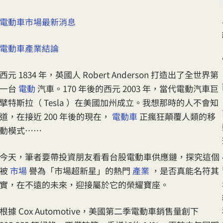
電動車市場最新消息
電動車產業結論
西元 1834 年，英國人 Robert Anderson 打造出了全世界第
一台
電動
汽車。170 年後的西元 2003 年，當代電動汽車巨
擘特斯拉（ Tesla ）在美國加州成立。我想那時的人不會知
道，在接近 200 年後的現在，
電動車
正瘋狂顛覆人類的移
動模式……
今天，筆者要帶投資朋友看看台股電動車供應鏈，探究這個
被
市場
譽為「市場超新星」的熱門
產業
，是否真能名符其
實，在不遠的未來，迎接屬於它的榮耀寶座。
根據 Cox Automotive，美國第二季電動車銷售量創下