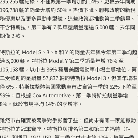
295,255 輛紀錄，不僅較第一季增加約 14%，更較去年同期
196,788 輛的銷量大增約 50%。售價下降、聯邦政府的新稅
務優惠以及更多電動車型號，這些政策都推動第二季銷量。
不含特斯拉，第二季有 7 款車型銷量超過 5,000 輛，去年同
期僅 2 款。
特斯拉的 Model S、3、X 和 Y 的銷量去年與今年第二季均超
過 5,000 輛。 特斯拉 Model Y 第二季銷量年增 76% 至
105,158 輛，以市占 36% 穩居美國電動車市場主導地位，第
二受歡迎的是銷量 57,837 輛的特斯拉 Model 3，但其年增率
僅 6%。特斯拉整體美國電動車市占自第一季的 62% 下降至
59%，且根據 Cox Automotive，第二季特斯拉銷量季增
8%，低於市場平均 14% 的季增率。
雖然市占確實被競爭對手影響了些，但尚未有哪一家能撼動
特斯拉的冠軍寶座，特斯拉與排名第二和第三的福特（F-
US）和通用（GM-US）第二季合併市占約 10%，較第一季