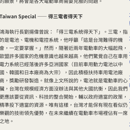
的願景，將會是各大電動車商需要克服的問題。
Taiwan Special ——
得三電者得天下
鴻海執行長劉揚偉曾說：「得三電系統得天下」。三電，指
的是電池、電機和電控系統，他呼籲「這是台灣難得的機
會，一定要掌握。」然而，隨著近兩年電動車的大幅起飛，
歐盟許多國家的危機意識也越來越高，他們驚覺自己在車用
電力系統已經落後許多亞洲國家（目前車用動力電池以中
國、韓國和日本廠商為大宗），因此積極扶持車用電池廠
商，獎勵研發製造。就像上文所說的，電池就是電動車的心
臟，台灣在規模經濟方面沒辦法與其他大國抗衡，因此我們
更應該要從資訊、科技的整合開始，輔以政府適當的政策，
精準投下適當的資源。唯有這樣，台灣才能保有現在看似仍
樂觀的技術領先優勢，在未來繼續在電動車市場裡佔有一席
之地。