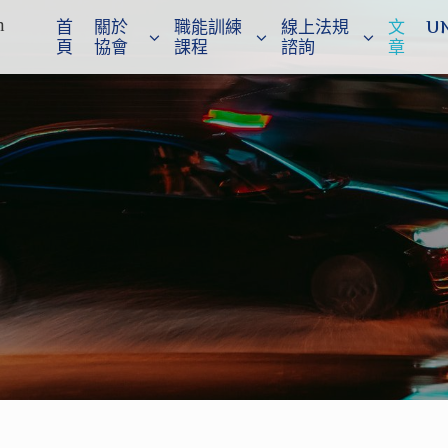
n
首
關於
職能訓練
線上法規
文
U
頁
協會
課程
諮詢
章