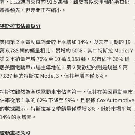
算，比亞迪將交付約 91.5 萬輛。雖然看似交車輛特斯拉仍
遙遙領先，但差距正在縮小。
特斯拉市佔遭瓜分
美國第 2 季電動車銷量較上季增加 14%，與去年同期的 19
萬 6,788 輛的銷量相比，暴增約 50%，其中特斯拉 Model Y
第 2 季銷量年增 76% 至 10 萬 5,158 輛，以市佔率 36% 穩
居美國電動車市場主導地位，第 2 受歡迎的則是銷量 5 萬
7,837 輛的特斯拉 Model 3，但其年增率僅 6%。
特斯拉雖然為全球電動車市佔率第一，但其在美國電動車市
佔率從第 1 季的 62% 下降至 59%，且根據 Cox Automotive
的數據顯示，特斯拉第 2 季銷量僅季增 8%，低於市場平均
14% 的季增率。
電動車概念股