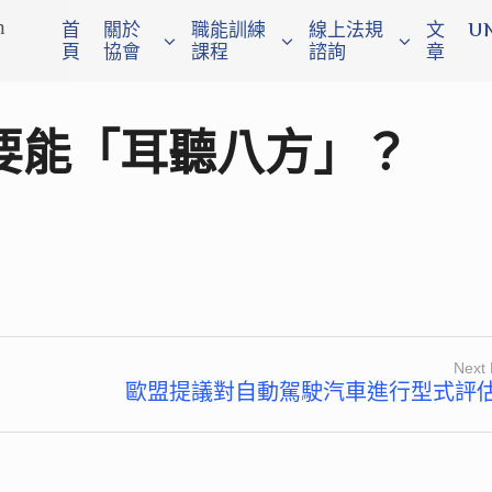
n
首
關於
職能訓練
線上法規
文
U
頁
協會
課程
諮詢
章
要能「耳聽八方」？
Next 
歐盟提議對自動駕駛汽車進行型式評