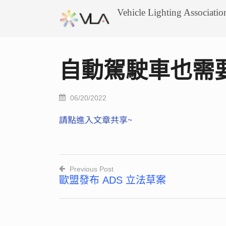
Skip
Vehicle Lighting Associatio
to
content
自動駕駛車也需
06/20/2022
請點進入文章共享~
Previous Post
歐盟發布 ADS 立法草案
文
章
導