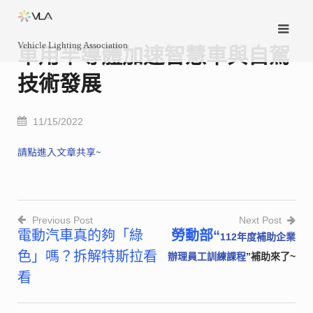
Skip
to
Vehicle Lighting Association
content
車用半導體加速智慧車與自駕
技術發展
11/15/2022
請點進入文章共享~
Previous Post
Next Post
電動汽車真的夠「綠
勞動部“
112
年度補助企業
文
色」嗎？拆解特斯拉看
辦理員工訓練課程
”
補助
來了~
章
看
導