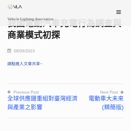
Skip
to
Vehicle Lighting Association
content
我國電動汽車充電行為調查與
商業模式初探
08/09/2023
請點進入文章共享~
Previous Post
Next Post
全球供應鏈重組對臺灣經濟
電動車大未來
文
與產業之影響
(精簡版)
章
導